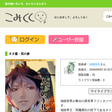
ネタ篇・其の参
投稿者：
浅槻弥生
さん
投稿日：2026/04/03 10:32:
閲覧回数：25
ライブラリ登録数：
0
地獄世界が舞台の異世界ファンタジー
す。
地獄界王・閻魔羅社の臣下であるオリ