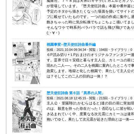
魔羅社、７～８頁は天界のキャラ(ミカエルとガブリ
が登場しています。『堕天使狂詩曲』本篇や番外篇
予定のネタから描きたくなった場面を描いてサイト
プに載せていたものです。一つの絵の作成に集中し
飽きちゃった時に気分転換でちょこちょこ描いてま
そんなワケで時系列バラバラで話も飛び飛びであ
(;・∀・)
桃園事変--堕天使狂詩曲番外編
投稿：2021.10.04 09:34:34 - 閲覧：194回 - ライブラリ：0
６P読み切り+１Pおまけのオリジナルファンタジー
す。霊界で日々安穏と暮らす主人公、カミーユの前
現れた二人──。その二人を桃園に案内したところで
急変します。地獄と化した桃園で、果たして主人公
は？そしてこの二人の目的は一体！？
堕天使狂詩曲 第６話「異界の人間」
投稿：2021.08.18 12:45:15 - 閲覧：213回 - ライブラリ：0
主人公・篁陽翔(たかむらはると)達の目の前に突如
のは、殺意を持った存在だった！否応なしに皆が戦
き込まれていく中、度重なる次元震にカミーユは違
抱いてゆく。果たして次元震が起きた理由とは一体─