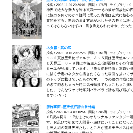
投稿：2022.11.29 20:30:01 - 閲覧：176回 - ライブラリ：0
神界で絶大な勢力を誇る玄武━━その彼が何故他の
に協力を仰ぐのか？疑問に思った青龍は玄武に核心
質問をする。無言のまま玄武が示したその答えは決
ってはならないはずの「書き換えられた未来」だった
ネタ篇・其の弐
投稿：2022.10.15 20:52:26 - 閲覧：151回 - ライブラリ：0
１～２頁は堕天使ヴェルテ、３～５頁は堕天使ルシ
と天界王、６～９頁は本編主人公(篁陽翔)とその守
ミーユが登場しています。『堕天使狂詩曲』本篇や
に描く予定のネタから描きたくなった場面を描いて
のトップに載せていたものです。一つの絵の作成に
過ぎて飽きちゃった時に気分転換でちょこちょこ描
した。そんなワケで時系列バラバラで話も飛び飛び
ます(;・∀・)
服飾事変--堕天使狂詩曲番外編
投稿：2022.07.04 09:10:54 - 閲覧：205回 - ライブラリ：0
６P読み切り+１Pおまけのオリジナルファンタジー
す。お忍びで初めて人間界へ遊びにいくことになっ
し三人組の死世界王たち。ところが霊界王テオスは
の絶望的服飾センスに気づき…！？