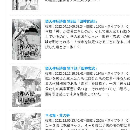
堕天使狂詩曲 第8話「四神玄武II」
投稿：2022.04.16 09:59:24 - 閲覧：180回 - ライブラリ：0
何故「神」が霊界にきたのか、そして主人公と行動
しているのか。その原因となった「四神・玄武」の
験が明かされる！！未来を決定づけることになる、
択した道とは一体！？
堕天使狂詩曲 第７話「四神玄武」
投稿：2022.01.12 18:59:41 - 閲覧：194回 - ライブラリ：0
戦いを終えた主人公たちは自分たちの世界へ帰るた
界の枢軸機関である「霊府」を目指す。一方、神々
公たちの異常事態に気づき、それがかつてない恐ろ
態を引き起こす未来を懸念していた━━。
ネタ篇・其の壱
投稿：2021.12.06 13:40:47 - 閲覧：210回 - ライブラリ：0
１～３頁は本編キャラ、４～６頁は子供の頃の地獄