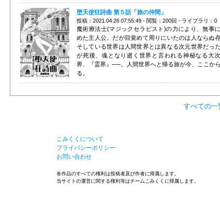
堕天使狂詩曲 第５話「旅の仲間」
投稿：2021.04.26 07:55:49 - 閲覧：200回 - ライブラリ：0
魔術療法士(マジックセラピスト)の力により、無事
めた主人公。だが目覚めて周りにいたのは人ならぬ
そしている世界は人間世界とは異なる次元世界だっ
が死後、魂となり逝く世界と言われる神秘なる大
界、『霊界』──。人間世界へと帰る旅が今、ここか
る。
すべての一
こみくくについて
プライバシーポリシー
お問い合わせ
各作品のすべての権利は投稿者及び作者に帰属します。
当サイトの運営に関する権利等はチームこみくくに帰属します。