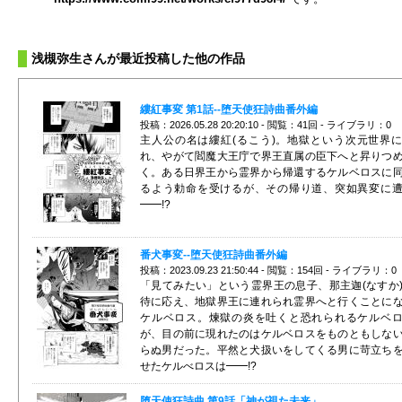
浅槻弥生さんが最近投稿した他の作品
縷紅事変 第1話--堕天使狂詩曲番外編
投稿：2026.05.28 20:20:10 - 閲覧：41回 - ライブラリ：0
主人公の名は縷紅(るこう)。地獄という次元世界
れ、やがて閻魔大王庁で界王直属の臣下へと昇りつ
く。ある日界王から霊界から帰還するケルベロスに
るよう勅命を受けるが、その帰り道、突如異変に
━━!?
番犬事変--堕天使狂詩曲番外編
投稿：2023.09.23 21:50:44 - 閲覧：154回 - ライブラリ：0
「見てみたい」という霊界王の息子、那主迦(なすか
待に応え、地獄界王に連れられ霊界へと行くことに
ケルベロス。煉獄の炎を吐くと恐れられるケルベ
が、目の前に現れたのはケルベロスをものともしな
らぬ男だった。平然と犬扱いをしてくる男に苛立ち
せたケルべロスは━━!?
堕天使狂詩曲 第9話「神が視た未来」