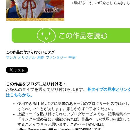
（縷紅/るこう）の紹介として描きま
この作品に付けられているタグ
マンガ
オリジナル
創作
ファンタジー
中華
この作品をブログに貼り付ける：
お好みのタイプを選んで貼り付けられます。
各タイプの見本とリン
はこちらから。
使用できるHTMLタグに制限のある一部のブログサービスでは正し
けられないことがあります。悪しからずご了承ください。
上記コードを貼り付けられないブログサービスでも、記事編集ペ
「リンクを埋め込む」機能があれば、作品ページのURLを指定し
することができると思います。このページのURLは
https://www.comi99.net/works/cf977d98f4/
です。