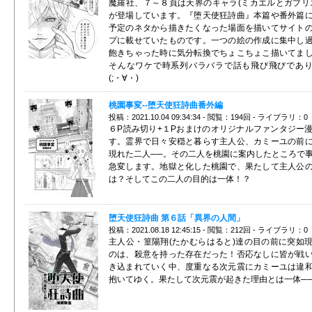
魔羅社、７～８頁は天界のキャラ(ミカエルとガブリ
が登場しています。『堕天使狂詩曲』本篇や番外篇
予定のネタから描きたくなった場面を描いてサイト
プに載せていたものです。一つの絵の作成に集中し
飽きちゃった時に気分転換でちょこちょこ描いてま
そんなワケで時系列バラバラで話も飛び飛びであ
(;・∀・)
桃園事変--堕天使狂詩曲番外編
投稿：2021.10.04 09:34:34 - 閲覧：194回 - ライブラリ：0
６P読み切り+１Pおまけのオリジナルファンタジー
す。霊界で日々安穏と暮らす主人公、カミーユの前
現れた二人──。その二人を桃園に案内したところで
急変します。地獄と化した桃園で、果たして主人公
は？そしてこの二人の目的は一体！？
堕天使狂詩曲 第６話「異界の人間」
投稿：2021.08.18 12:45:15 - 閲覧：212回 - ライブラリ：0
主人公・篁陽翔(たかむらはると)達の目の前に突如
のは、殺意を持った存在だった！否応なしに皆が戦
き込まれていく中、度重なる次元震にカミーユは違
抱いてゆく。果たして次元震が起きた理由とは一体─