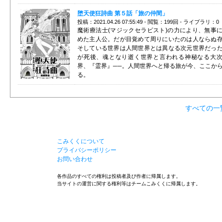
堕天使狂詩曲 第５話「旅の仲間」
投稿：2021.04.26 07:55:49 - 閲覧：199回 - ライブラリ：0
魔術療法士(マジックセラピスト)の力により、無事
めた主人公。だが目覚めて周りにいたのは人ならぬ
そしている世界は人間世界とは異なる次元世界だっ
が死後、魂となり逝く世界と言われる神秘なる大
界、『霊界』──。人間世界へと帰る旅が今、ここか
る。
すべての一
こみくくについて
プライバシーポリシー
お問い合わせ
各作品のすべての権利は投稿者及び作者に帰属します。
当サイトの運営に関する権利等はチームこみくくに帰属します。