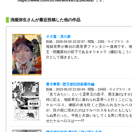
https://www.comi99.net/works/cf210d98f2/
です。
浅槻弥生さんが最近投稿した他の作品
ネタ篇・其の参
投稿：2026.04.03 10:32:57 - 閲覧：23回 - ライブラリ：0
地獄世界が舞台の異世界ファンタジー漫画です。
王・閻魔羅社の臣下であるオリキャラ（縷紅/るこう
介として描きました。
番犬事変--堕天使狂詩曲番外編
投稿：2023.09.23 21:50:44 - 閲覧：154回 - ライブラリ：0
「見てみたい」という霊界王の息子、那主迦(なすか
待に応え、地獄界王に連れられ霊界へと行くことに
ケルベロス。煉獄の炎を吐くと恐れられるケルベ
が、目の前に現れたのはケルベロスをものともしな
らぬ男だった。平然と犬扱いをしてくる男に苛立ち
せたケルべロスは━━!?