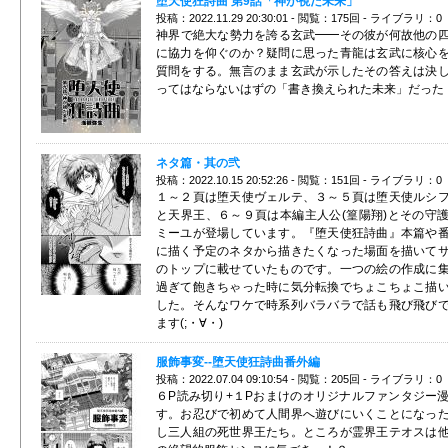
堕天使狂詩曲 第9話「神が視た未来」
投稿：2022.11.29 20:30:01 - 閲覧：175回 - ライブラリ：0
神界で絶大な勢力を誇る玄武━━その彼が何故他の
に協力を仰ぐのか？疑問に思った青龍は玄武に核心
質問をする。無言のまま玄武が示したその答えは決
ってはならないはずの「書き換えられた未来」だった
ネタ篇・其の弐
投稿：2022.10.15 20:52:26 - 閲覧：151回 - ライブラリ：0
１～２頁は堕天使ヴェルテ、３～５頁は堕天使ルシ
と天界王、６～９頁は本編主人公(篁陽翔)とその守
ミーユが登場しています。『堕天使狂詩曲』本篇や
に描く予定のネタから描きたくなった場面を描いて
のトップに載せていたものです。一つの絵の作成に
過ぎて飽きちゃった時に気分転換でちょこちょこ描
した。そんなワケで時系列バラバラで話も飛び飛び
ます(;・∀・)
服飾事変--堕天使狂詩曲番外編
投稿：2022.07.04 09:10:54 - 閲覧：205回 - ライブラリ：0
６P読み切り+１Pおまけのオリジナルファンタジー
す。お忍びで初めて人間界へ遊びにいくことになっ
し三人組の死世界王たち。ところが霊界王テオスは