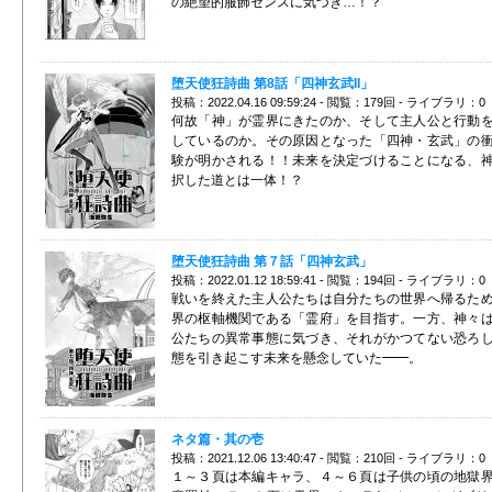
の絶望的服飾センスに気づき…！？
堕天使狂詩曲 第8話「四神玄武II」
投稿：2022.04.16 09:59:24 - 閲覧：179回 - ライブラリ：0
何故「神」が霊界にきたのか、そして主人公と行動
しているのか。その原因となった「四神・玄武」の
験が明かされる！！未来を決定づけることになる、
択した道とは一体！？
堕天使狂詩曲 第７話「四神玄武」
投稿：2022.01.12 18:59:41 - 閲覧：194回 - ライブラリ：0
戦いを終えた主人公たちは自分たちの世界へ帰るた
界の枢軸機関である「霊府」を目指す。一方、神々
公たちの異常事態に気づき、それがかつてない恐ろ
態を引き起こす未来を懸念していた━━。
ネタ篇・其の壱
投稿：2021.12.06 13:40:47 - 閲覧：210回 - ライブラリ：0
１～３頁は本編キャラ、４～６頁は子供の頃の地獄