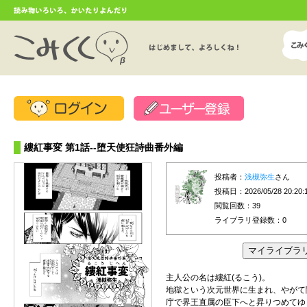
縷紅事変 第1話--堕天使狂詩曲番外編
投稿者：
浅槻弥生
さん
投稿日：2026/05/28 20:20:
閲覧回数：39
ライブラリ登録数：
0
主人公の名は縷紅(るこう)。
地獄という次元世界に生まれ、やがて
庁で界王直属の臣下へと昇りつめてゆ