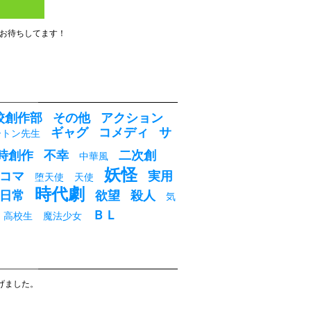
。
お待ちしてます！
校創作部
その他
アクション
ギャグ
コメディ
サ
ートン先生
時創作
不幸
二次創
中華風
妖怪
コマ
実用
堕天使
天使
時代劇
日常
欲望
殺人
気
ＢＬ
高校生
魔法少女
げました。