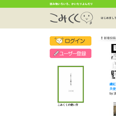
縷紅
天使
by
こみくくの使い方