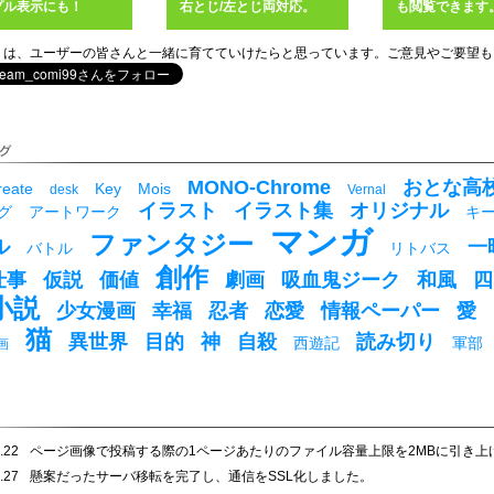
プル表示にも！
右とじ/左とじ両対応。
も閲覧できます
くは、ユーザーの皆さんと一緒に育てていけたらと思っています。ご意見やご要望も
MONO-Chrome
おとな高
reate
Key
Mois
desk
Vernal
イラスト
イラスト集
オリジナル
グ
アートワーク
キ
マンガ
ファンタジー
ル
一
バトル
リトバス
創作
仕事
仮説
価値
劇画
吸血鬼ジーク
和風
四
小説
少女漫画
幸福
忍者
恋愛
情報ペーパー
愛
猫
異世界
目的
神
自殺
読み切り
西遊記
軍部
画
.22
ページ画像で投稿する際の1ページあたりのファイル容量上限を2MBに引き上
.27
懸案だったサーバ移転を完了し、通信をSSL化しました。