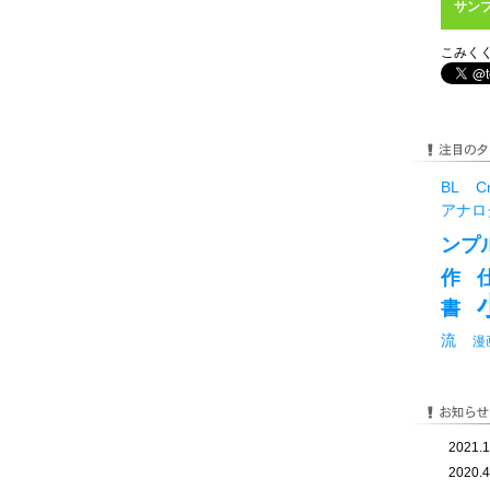
サン
こみく
BL
C
アナロ
ンプ
作
書
流
漫
2021.1
2020.4