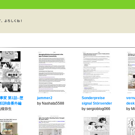
事変 第1話--堕
jammer2
Sonderpreise
vern
狂詩曲番外編
by Nashata5588
signal Störsender
desk
 浅槻弥生
by sergioblog066
by M