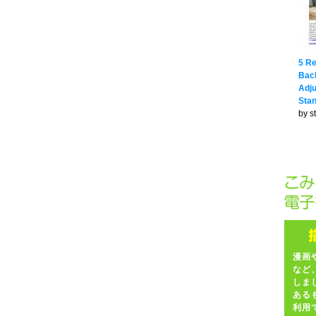
5 R
Back
Adju
Sta
by s
漫画
など
しま
ある
利用