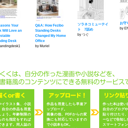
お守
ソラネコミューテイ
easons Your
Q&A: How Fezibo
by E
ト 7話め
 Will Love an
Standing Desks
by つぐ
stable
Changed My Home
nding Desk
Office
tandingdesk1
by Muriel
やイラスト集、小説
作品を用意したら早速ア
作った本は使い
、自分の作品を用意
ップロード。
自分のブログ
しょう。年齢制限の
画像の他、PDFからの変
貼り付けたり
ものも指定をすれば
換にも対応していますの
ーなどで告知し
できます。同人誌の
で小説本もOK。
スマートフォンや