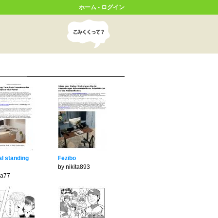
ホーム
-
ログイン
al standing
Fezibo
by nikita893
ia77