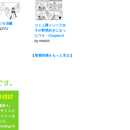
りを頂戴
コミュ障メンヘラ女
NZYU
子が野球好きになっ
たワケ・Chapter4
by mietch
[
新着投稿をもっと見る
]
道色々。
やサイトに
、ツイッタ
たり。
iPadで