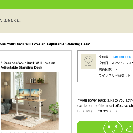
ons Your Back Will Love an Adjustable Standing Desk
投稿者：
standingdesk1
投稿日：2025/09/16 20:
閲覧回数：58
ライブラリ登録数：
0
If your lower back talks to you at 
can be one of the most effective 
build long-term resilience.