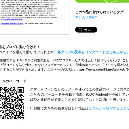
この作品に付けられているタグ
マンガ
Health
品をブログに貼り付ける：
のタイプを選んで貼り付けられます。
各タイプの見本とリンクコードはこちらから
使用できるHTMLタグに制限のある一部のブログサービスでは正しく貼り付けられないこ
上記コードを貼り付けられないブログサービスでも、記事編集ページに「リンクを埋め込む
クすることができると思います。このページのURLは
https://www.comi99.net/works/cf3
ージのバーコード：
スマートフォンなどのカメラを使ってこの作品のページに簡単
こちらのバーコードを掲載する際、iOSやAndroidを搭載
は割と通信料が必要なことを注記しておくと親切かと思います
印刷用に大きめの画像がほしい場合は
こちらから取得すること