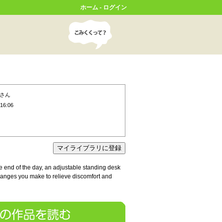
ホーム
-
ログイン
さん
16:06
the end of the day, an adjustable standing desk
changes you make to relieve discomfort and