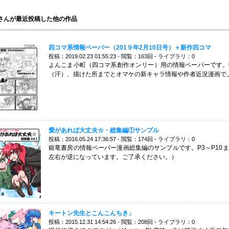
さんが最近投稿した他の作品
四コマ系情報ペーパー（201９年2月10日号）＋新作四コマ
投稿：2019.02.23 01:55:23 - 閲覧：163回 - ライブラリ：0
よんこま小町（四コマ系創作オンリー）用の情報ペーパーです。
（汗）、描けた所までとオマケの新キャラ情報や作者近況漫画で
愛があれば大丈夫☆・総集編①サンプル
投稿：2016.05.24 17:36:57 - 閲覧：174回 - ライブラリ：0
銀竜書房の情報ペーパー漫画総集編のサンプルです。P3～P10
左右が逆になっています。ご了承ください。）
キートン先生とこんこんちき」
投稿：2015.12.31 14:54:26 - 閲覧：208回 - ライブラリ：0