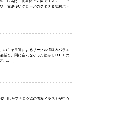
年生・紺吉は、真昼間の公園でスズメにエア
や、飯綱使いクローとのグダグダ飯綱バト
」のキャラ達によるサークル情報＆バラエ
制作裏話と、間に合わなかった読み切りＢＬの
スマソ…；）
場で使用したアナログ絵の看板イラストが中心