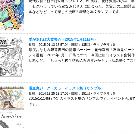
現代妖怪？ほのぼのギャグ4コマ、BL風味。化け狐族の小学二
ーセクハラしている変なおじさんに出会った。美父との三角関係
ルなどなど…って感じの漫画の表紙と本文サンプルです。
愛があれば大丈夫☆（2015年1月11日号）
投稿：2015.01.13 17:57:04 - 閲覧：135回 - ライブラリ：0
毎度おなじみ銀竜書房の情報ペーパー、創作漫画「吸血鬼ジーク
ティ漫画・2015年1月11日号です☆ 今回は新刊イラスト集
話題など… ちょっと後半詰め込み過ぎたかも；（読み辛くて
吸血鬼ジーク・カラーイラスト集（サンプル）
投稿：2014.12.25 19:17:05 - 閲覧：151回 - ライブラリ：0
2015/1/11発行予定のイラスト集のサンプルです。イベント会
です。