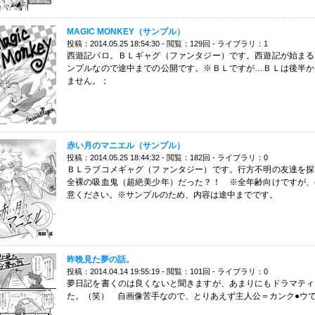
MAGIC MONKEY（サンプル）
投稿：2014.05.25 18:54:30 - 閲覧：129回 - ライブラリ：1
西遊記パロ。ＢＬギャグ（ファンタジー）です。西遊記が始まる
ンプルなので途中までの公開です。※ＢＬですが…ＢＬは後半か
ません。；
赤い月のマニエル（サンプル）
投稿：2014.05.25 18:44:32 - 閲覧：182回 - ライブラリ：0
ＢＬラブコメギャグ（ファンタジー）です。行方不明の友達を探
全裸の吸血鬼（超絶美少年）だった？！ ※全年齢向けですが、
意ください。※サンプルのため、内容は途中までです。
昨晩見た夢の話。
投稿：2014.04.14 19:55:19 - 閲覧：101回 - ライブラリ：0
夢日記を書くのは良くないと聞きますが、あまりにもドラマティ
た。（笑） 自画像苦手なので、とりあえず主人公＝カンク●ウ