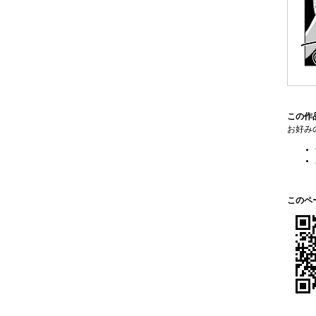
この作
お好み
このペ