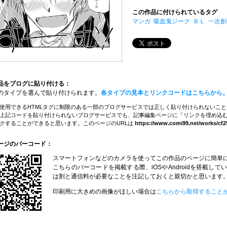
この作品に付けられているタグ
マンガ
吸血鬼ジーク
ＢＬ
一次創
品をブログに貼り付ける：
のタイプを選んで貼り付けられます。
各タイプの見本とリンクコードはこちらから
使用できるHTMLタグに制限のある一部のブログサービスでは正しく貼り付けられないこ
上記コードを貼り付けられないブログサービスでも、記事編集ページに「リンクを埋め込む
クすることができると思います。このページのURLは
https://www.comi99.net/works/cf2
ージのバーコード：
スマートフォンなどのカメラを使ってこの作品のページに簡単
こちらのバーコードを掲載する際、iOSやAndroidを搭載
は割と通信料が必要なことを注記しておくと親切かと思います
印刷用に大きめの画像がほしい場合は
こちらから取得すること