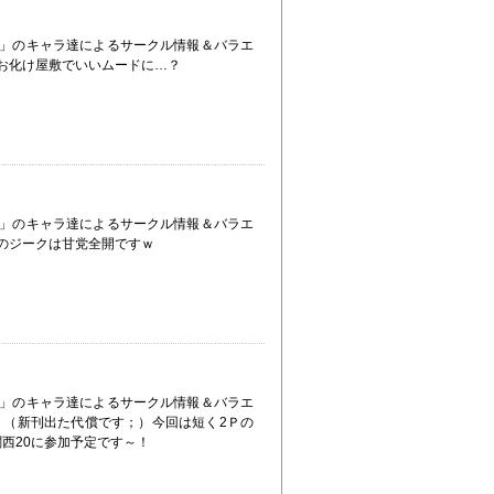
」のキャラ達によるサークル情報＆バラエ
がお化け屋敷でいいムードに…？
」のキャラ達によるサークル情報＆バラエ
回のジークは甘党全開ですｗ
」のキャラ達によるサークル情報＆バラエ
！；（新刊出た代償です；）今回は短く2Ｐの
Y関西20に参加予定です～！