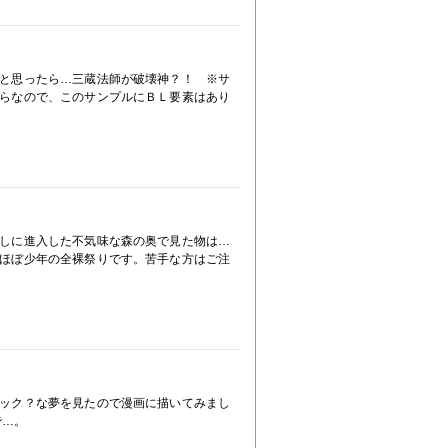
と思ったら…三蔵法師が破壊神？！ ※サ
らなので、このサンプルにＢＬ要素はあり
しに進入した不気味な森の奥で見た物は…
ほぼ少年の全裸祭りです。苦手な方はご注
ック？な夢を見たので漫画に描いてみまし
で…。