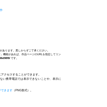
作
。
とがあります。悪しからずご了承ください。
」機能があれば、作品ページのURLを指定してリン
96d98f8/
です。
にアクセスすることができます。
していない携帯電話では表示できないことや、表示に
。
ができます
（PNG形式）。