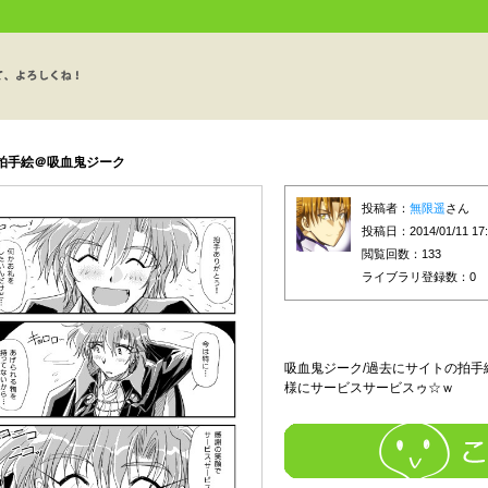
拍手絵＠吸血鬼ジーク
投稿者：
無限遥
さん
投稿日：2014/01/11 17:
閲覧回数：133
ライブラリ登録数：
0
吸血鬼ジーク/過去にサイトの拍手
様にサービスサービスゥ☆ｗ