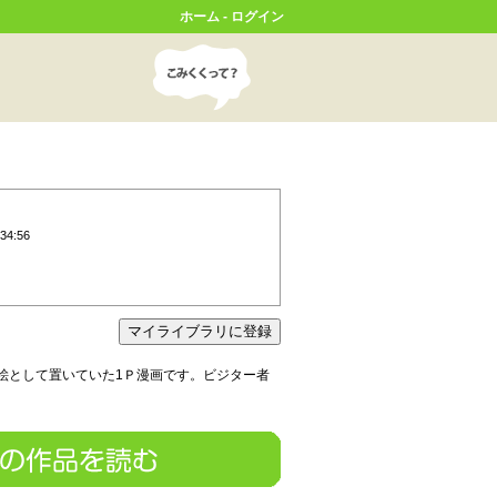
ホーム
-
ログイン
34:56
絵として置いていた1Ｐ漫画です。ビジター者