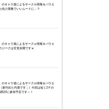
」のキャラ達によるサークル情報＆バラエ
がお化け屋敷でいいムードに…？
」のキャラ達によるサークル情報＆バラエ
回のジークは甘党全開ですｗ
」のキャラ達によるサークル情報＆バラエ
！；（新刊出た代償です；）今回は短く2Ｐの
Y関西20に参加予定です～！