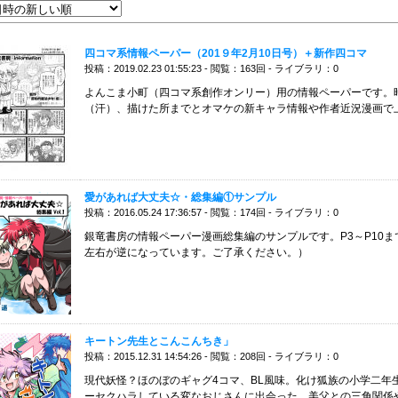
四コマ系情報ペーパー（201９年2月10日号）＋新作四コマ
投稿：2019.02.23 01:55:23 - 閲覧：163回 - ライブラリ：0
よんこま小町（四コマ系創作オンリー）用の情報ペーパーです。
（汗）、描けた所までとオマケの新キャラ情報や作者近況漫画で
愛があれば大丈夫☆・総集編①サンプル
投稿：2016.05.24 17:36:57 - 閲覧：174回 - ライブラリ：0
銀竜書房の情報ペーパー漫画総集編のサンプルです。P3～P10
左右が逆になっています。ご了承ください。）
キートン先生とこんこんちき」
投稿：2015.12.31 14:54:26 - 閲覧：208回 - ライブラリ：0
現代妖怪？ほのぼのギャグ4コマ、BL風味。化け狐族の小学二年
ーセクハラしている変なおじさんに出会った。美父との三角関係