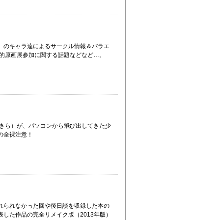
」のキャラ達によるサークル情報＆バラエ
自分的原画展参加に関する話題などなど…。
あきら）が、パソコンから飛び出してきた少
の全裸注意！
れられなかった回や後日談を収録した本の
した作品の完全リメイク版（2013年版）