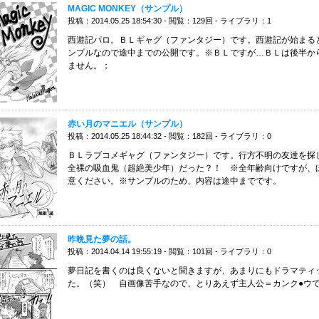
MAGIC MONKEY（サンプル）
投稿：2014.05.25 18:54:30 - 閲覧：129回 - ライブラリ：1
西遊記パロ。ＢＬギャグ（ファンタジー）です。西遊記が始まる
ンプルなので途中までの公開です。※ＢＬですが…ＢＬは後半か
ません。；
赤い月のマニエル（サンプル）
投稿：2014.05.25 18:44:32 - 閲覧：182回 - ライブラリ：0
ＢＬラブコメギャグ（ファンタジー）です。行方不明の友達を探
全裸の吸血鬼（超絶美少年）だった？！ ※全年齢向けですが、
意ください。※サンプルのため、内容は途中までです。
昨晩見た夢の話。
投稿：2014.04.14 19:55:19 - 閲覧：101回 - ライブラリ：0
夢日記を書くのは良くないと聞きますが、あまりにもドラマティ
た。（笑） 自画像苦手なので、とりあえず主人公＝カンク●ウ