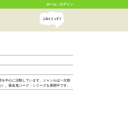
ホーム
-
ログイン
西を中心に活動しています。ジャンルは一次創
心）。吸血鬼ジーク・シリーズを展開中です。