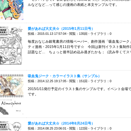
ルなどなど…って感じの漫画の表紙と本文サンプルです。
愛があれば大丈夫☆（2015年1月11日号）
投稿：2015.01.13 17:57:04 - 閲覧：135回 - ライブラリ：0
毎度おなじみ銀竜書房の情報ペーパー、創作漫画「吸血鬼ジーク
ティ漫画・2015年1月11日号です☆ 今回は新刊イラスト集制
話題など… ちょっと後半詰め込み過ぎたかも；（読み辛くて
吸血鬼ジーク・カラーイラスト集（サンプル）
投稿：2014.12.25 19:17:05 - 閲覧：151回 - ライブラリ：0
2015/1/11発行予定のイラスト集のサンプルです。イベント会
です。
愛があれば大丈夫☆（2014年8月24日号）
投稿：2014.08.25 23:06:01 - 閲覧：122回 - ライブラリ：0