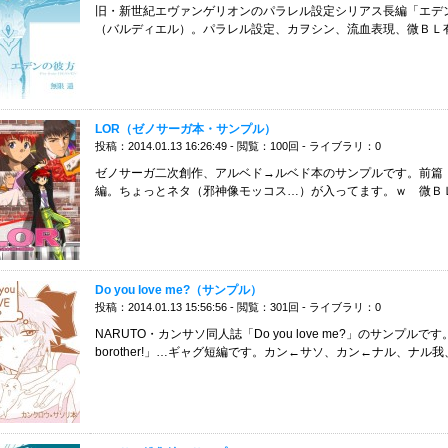
旧・新世紀エヴァンゲリオンのパラレル設定シリアス長編「エデ
（バルディエル）。パラレル設定、カヲシン、流血表現、微ＢＬ
LOR（ゼノサーガ本・サンプル）
投稿：2014.01.13 16:26:49 - 閲覧：100回 - ライブラリ：0
ゼノサーガ二次創作、アルベド→ルベド本のサンプルです。前篇
編。ちょっとネタ（邪神像モッコス…）が入ってます。ｗ 微Ｂ
Do you love me?（サンプル）
投稿：2014.01.13 15:56:56 - 閲覧：301回 - ライブラリ：0
NARUTO・カンサソ同人誌「Do you love me?」のサンプル
borother!」…ギャグ短編です。カン←サソ、カン←ナル、ナ