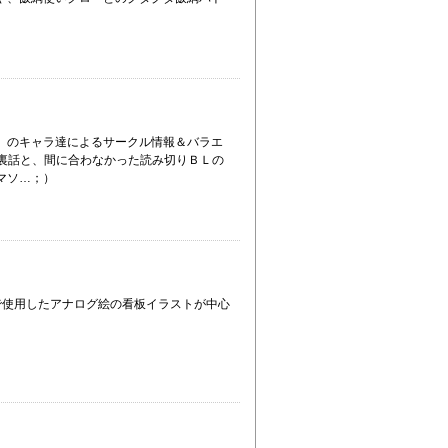
」のキャラ達によるサークル情報＆バラエ
作裏話と、間に合わなかった読み切りＢＬの
スマソ…；）
場で使用したアナログ絵の看板イラストが中心