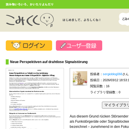
Neue Perspektiven auf drahtlose Signalstörung
投稿者：
sergioblog066
さん
投稿日：2026/03/12 18:53:
閲覧回数：16
ライブラリ登録数：
0
Aus diesem Grund rücken Störsender
als Funkstörgeräte oder Signalblocke
bezeichnet – zunehmend in den Foku