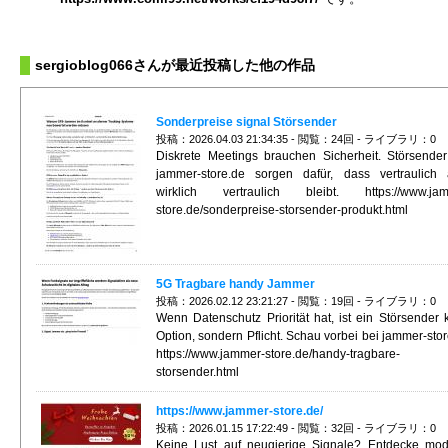
sergioblog066さんが最近投稿した他の作品
Sonderpreise signal Störsender
投稿：2026.04.03 21:34:35 - 閲覧：24回 - ライブラリ：0
Diskrete Meetings brauchen Sicherheit. Störsende
jammer-store.de sorgen dafür, dass vertraulich
wirklich vertraulich bleibt. https://www.jam
store.de/sonderpreise-storsender-produkt.html
5G Tragbare handy Jammer
投稿：2026.02.12 23:21:27 - 閲覧：19回 - ライブラリ：0
Wenn Datenschutz Priorität hat, ist ein Störsender 
Option, sondern Pflicht. Schau vorbei bei jammer-stor
https://www.jammer-store.de/handy-tragbare-
storsender.html
https://www.jammer-store.de/
投稿：2026.01.15 17:22:49 - 閲覧：32回 - ライブラリ：0
Keine Lust auf neugierige Signale? Entdecke mo