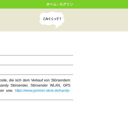
ホーム
-
ログイン
bsite, die sich dem Verkauf von Störsendern
r handy Störsender, Störsender WLAN, GPS
cker usw.
https://www.jammer-store.de/handy-