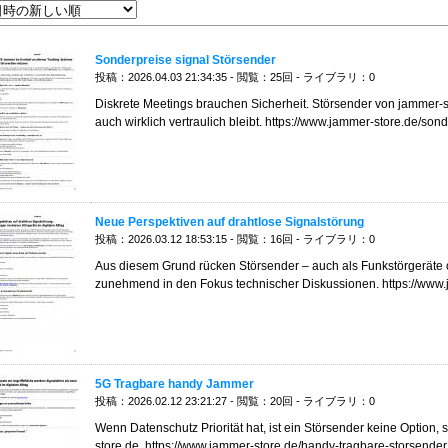
Sonderpreise signal Störsender
投稿：2026.04.03 21:34:35 - 閲覧：25回 - ライブラリ：0
Diskrete Meetings brauchen Sicherheit. Störsender von jammer-st
auch wirklich vertraulich bleibt. https://www.jammer-store.de/son
Neue Perspektiven auf drahtlose Signalstörung
投稿：2026.03.12 18:53:15 - 閲覧：16回 - ライブラリ：0
Aus diesem Grund rücken Störsender – auch als Funkstörgeräte 
zunehmend in den Fokus technischer Diskussionen. https://www.
5G Tragbare handy Jammer
投稿：2026.02.12 23:21:27 - 閲覧：20回 - ライブラリ：0
Wenn Datenschutz Priorität hat, ist ein Störsender keine Option, 
store.de. https://www.jammer-store.de/handy-tragbare-storsender