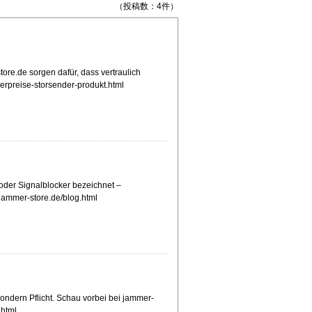
（投稿数：4件）
ore.de sorgen dafür, dass vertraulich
derpreise-storsender-produkt.html
oder Signalblocker bezeichnet –
jammer-store.de/blog.html
sondern Pflicht. Schau vorbei bei jammer-
.html