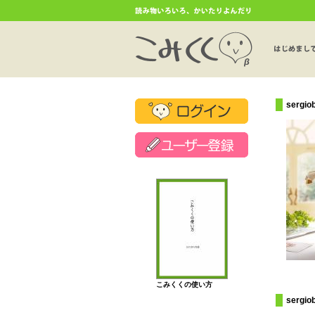
serg
こみくくの使い方
serg