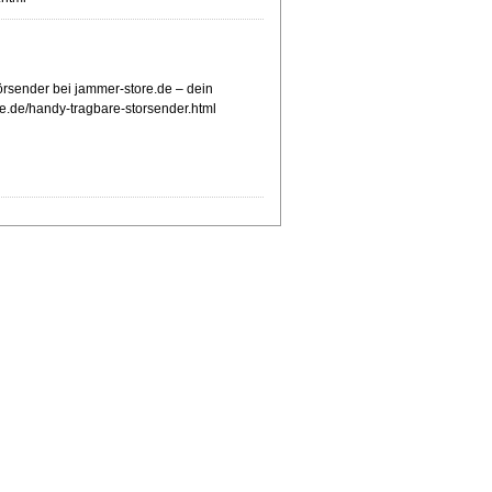
rsender bei jammer-store.de – dein
re.de/handy-tragbare-storsender.html