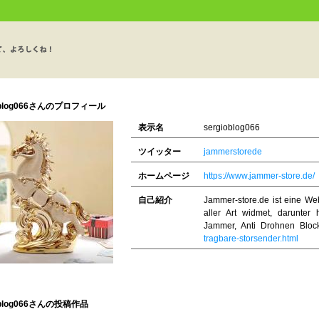
ioblog066さんのプロフィール
表示名
sergioblog066
ツイッター
jammerstorede
ホームページ
https://www.jammer-store.de/
自己紹介
Jammer-store.de ist eine We
aller Art widmet, darunte
Jammer, Anti Drohnen Blo
tragbare-storsender.html
ioblog066さんの投稿作品