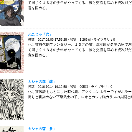
て同じく１３才の少年がやってくる。彼と交流を深める虎次郎だ
意を固める。
ねこじゃ「弐」
投稿：2017.02.03 17:55:28 - 閲覧：1,266回 - ライブラリ：0
化け猫時代劇ファンタジー。１３才の猫、虎次郎が名主の家で悠
て同じく１３才の少年がやってくる。彼と交流を深める虎次郎だ
意を固める。
カシャの森「肆」
投稿：2016.10.14 19:12:58 - 閲覧：905回 - ライブラリ：0
化け猫伝説をもとにした時代劇。アクションホラーですがホラー
周りと馴染めない下級武士の子、レオとカシャ猫カラスの共闘と
カシャの森「参」