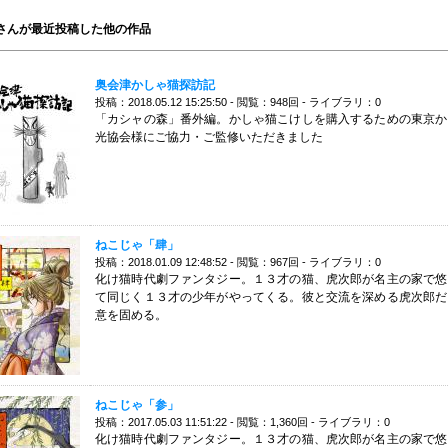
さんが最近投稿した他の作品
奥会津かしゃ猫探訪記
投稿：2018.05.12 15:25:50 - 閲覧：948回 - ライブラリ：0
「カシャの森」番外編。かしゃ猫こけしを購入するための東京か
光協会様にご協力・ご監修いただきました
ねこじゃ「肆」
投稿：2018.01.09 12:48:52 - 閲覧：967回 - ライブラリ：0
化け猫時代劇ファンタジー。１３才の猫、虎次郎が名主の家で悠
て同じく１３才の少年がやってくる。彼と交流を深める虎次郎だ
意を固める。
ねこじゃ「参」
投稿：2017.05.03 11:51:22 - 閲覧：1,360回 - ライブラリ：0
化け猫時代劇ファンタジー。１３才の猫、虎次郎が名主の家で悠