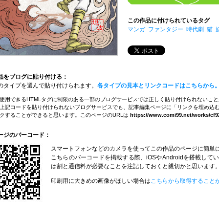
この作品に付けられているタグ
マンガ
ファンタジー
時代劇
猫
品をブログに貼り付ける：
のタイプを選んで貼り付けられます。
各タイプの見本とリンクコードはこちらから
使用できるHTMLタグに制限のある一部のブログサービスでは正しく貼り付けられないこ
上記コードを貼り付けられないブログサービスでも、記事編集ページに「リンクを埋め込む
クすることができると思います。このページのURLは
https://www.comi99.net/works/cf9
ージのバーコード：
スマートフォンなどのカメラを使ってこの作品のページに簡単
こちらのバーコードを掲載する際、iOSやAndroidを搭載
は割と通信料が必要なことを注記しておくと親切かと思います
印刷用に大きめの画像がほしい場合は
こちらから取得すること