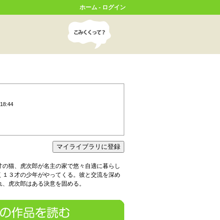
ホーム
-
ログイン
18:44
才の猫、虎次郎が名主の家で悠々自適に暮らし
く１３才の少年がやってくる。彼と交流を深め
れ、虎次郎はある決意を固める。