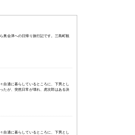
ら奥会津への日帰り旅行記です。三島町観
々自適に暮らしているところに、下男とし
ったが、突然日常が壊れ、虎次郎はある決
々自適に暮らしているところに、下男とし