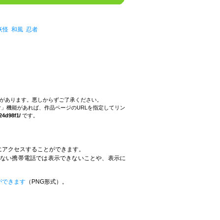
妖怪
和風
忍者
。
とがあります。悪しからずご了承ください。
」機能があれば、作品ページのURLを指定してリン
24d98f1/
です。
にアクセスすることができます。
していない携帯電話では表示できないことや、表示に
。
ができます
（PNG形式）。