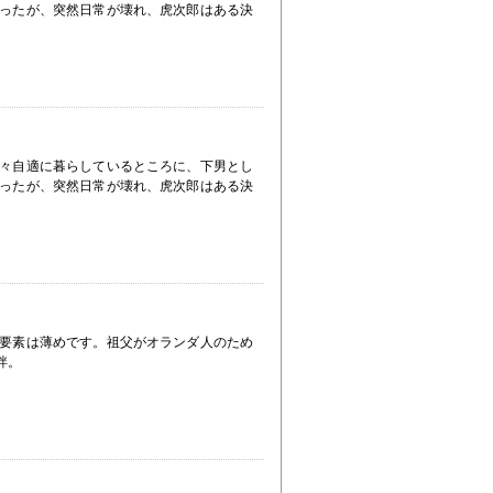
ったが、突然日常が壊れ、虎次郎はある決
々自適に暮らしているところに、下男とし
ったが、突然日常が壊れ、虎次郎はある決
要素は薄めです。祖父がオランダ人のため
絆。