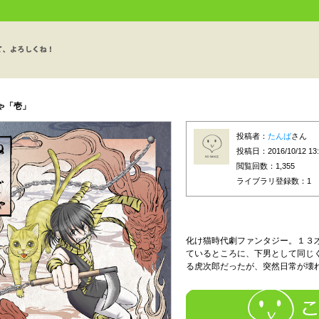
ゃ「壱」
投稿者：
たんば
さん
投稿日：2016/10/12 13:
閲覧回数：1,355
ライブラリ登録数：
1
化け猫時代劇ファンタジー。１３
ているところに、下男として同じ
る虎次郎だったが、突然日常が壊