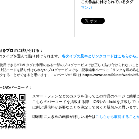
この作品に付けられているタグ
マンガ
品をブログに貼り付ける：
のタイプを選んで貼り付けられます。
各タイプの見本とリンクコードはこちらから
使用できるHTMLタグに制限のある一部のブログサービスでは正しく貼り付けられないこ
上記コードを貼り付けられないブログサービスでも、記事編集ページに「リンクを埋め込む
クすることができると思います。このページのURLは
https://www.comi99.net/works/cf6
ージのバーコード：
スマートフォンなどのカメラを使ってこの作品のページに簡単
こちらのバーコードを掲載する際、iOSやAndroidを搭載
は割と通信料が必要なことを注記しておくと親切かと思います
印刷用に大きめの画像がほしい場合は
こちらから取得すること