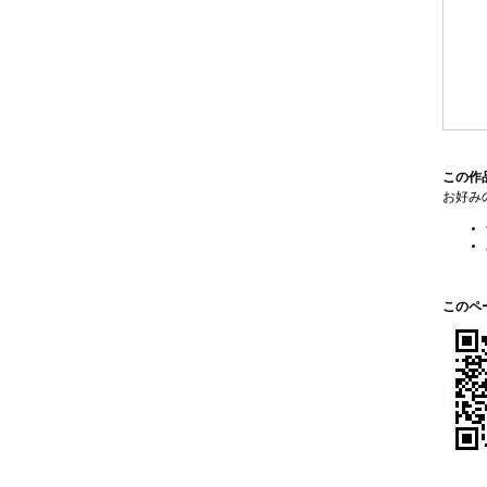
この作
お好み
このペ