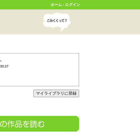
ホーム
-
ログイン
ん
30:27