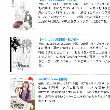
投稿：2018.04.11 13:04:59 - 閲覧：195回 - ライブラリ：0
あの男は、季節を連れてやってくる。朱里（あけさ
惹かれていく時雨（しぐれ）。凪佐（なぎさ）の気
知っているはずだが・・・。時雨に恋の自覚もない
三角関係に突入。和風恋愛ファンタジー小説第二巻。
【一】しぐれ恋四記～秋の頁～
投稿：2018.04.06 18:19:36 - 閲覧：230回 - ライブラリ：0
あの男は、季節を連れてやってくる。出不精な主人
時雨（ひととせしぐれ）。ある日友人の冨士山凪佐
やまなぎさ）に連れられ訪れた一軒の茶屋で、朱里
さと）という女に出会う。和風恋愛ファンタジー小
巻。
no.001 Create 創刊号
投稿：2014.09.15 14:27:37 - 閲覧：507回 - ライブラリ：0
Create 創刊号（９月１日公開） おとな高校 
(http://sousaku.iinaa.net/) 年４回、３の倍数月に
中。 創刊号 参加メンバー こんそめ / そらを / kani /
鳥 / けーすけ