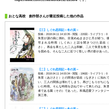
おとな高校 創作部さんが最近投稿した他の作品
【三】しぐれ恋四記～冬の頁～
投稿：2018.04.11 14:10:35 - 閲覧：220回 - ライブラリ：0
朱里が謎の病に倒れ、目覚めぬままひと月が経つ。
苛まれる時雨（しぐれ）と話を聞きつけた凪佐（
さ）。再会を果たした二人は和解、二人で朱里を救
を固める。そんな二人に近づく怪しい男の影があった
【二】しぐれ恋四記～冬の頁～
投稿：2018.04.11 14:03:34 - 閲覧：196回 - ライブラリ：0
朱里（あけさと）との関係が凪佐（なぎさ）に知れ
い、三人の関係は壊れてしまう。再びこもりがちに
いた時雨。そんな時雨を訪ねてやって来たのは、朱
者である園（その）であった。和風恋愛ファンタジ
第三巻。
【二】しぐれ恋四記～冬の頁～