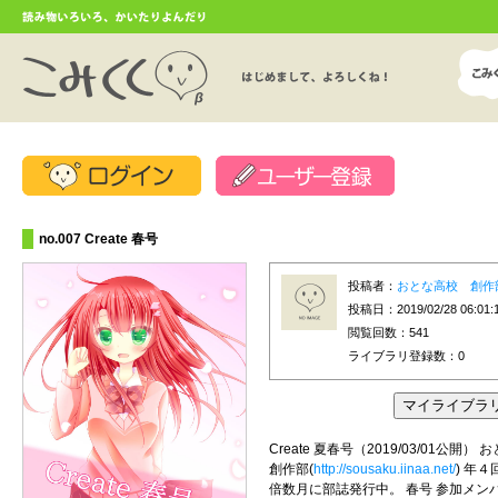
no.007 Create 春号
投稿者：
おとな高校 創作
投稿日：2019/02/28 06:01:
閲覧回数：541
ライブラリ登録数：
0
Create 夏春号（2019/03/01公開）
創作部(
http://sousaku.iinaa.net/
) 年
倍数月に部誌発行中。 春号 参加メン