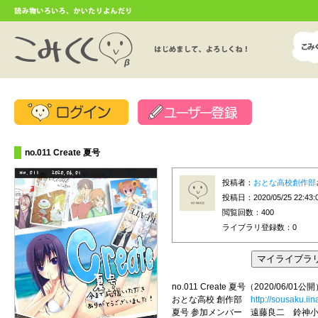
no.011 Create 夏号
投稿者：
おとな高校創作部
投稿日：2020/05/25 22:43:
閲覧回数：400
ライブラリ登録数：
0
no.011 Create 夏号（2020/06/01公
おとな高校 創作部
http://sousaku.iin
夏号 参加メンバー 遠藤良二 鈴神