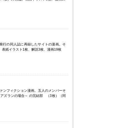
 9月発行の同人誌に再録したサイトの漫画。そ
表紙イラスト1枚、解説3枚、漫画19枚
のファンフィクション漫画。五人のメンバーそ
アズランの場合～ の完結部 （3枚）（同