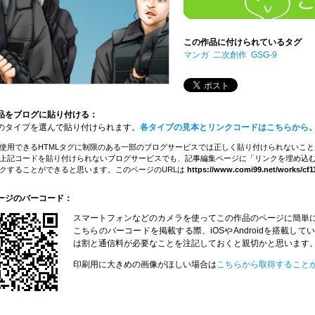
この作品に付けられているタグ
マンガ
二次創作
GSG-9
品をブログに貼り付ける：
のタイプを選んで貼り付けられます。
各タイプの見本とリンクコードはこちらから
使用できるHTMLタグに制限のある一部のブログサービスでは正しく貼り付けられないこ
上記コードを貼り付けられないブログサービスでも、記事編集ページに「リンクを埋め込む
クすることができると思います。このページのURLは
https://www.comi99.net/works/cf1
ージのバーコード：
スマートフォンなどのカメラを使ってこの作品のページに簡単
こちらのバーコードを掲載する際、iOSやAndroidを搭載
は割と通信料が必要なことを注記しておくと親切かと思います
印刷用に大きめの画像がほしい場合は
こちらから取得すること