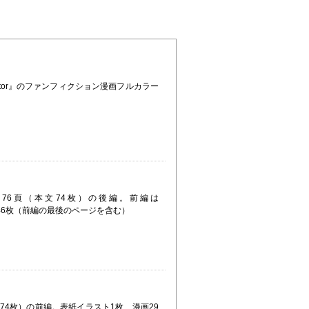
Factor』のファンフィクション漫画フルカラー
 全76頁（本文74枚）の後編。前編は
スト1枚、漫画46枚（前編の最後のページを含む）
本文74枚）の前編。表紙イラスト1枚、漫画29