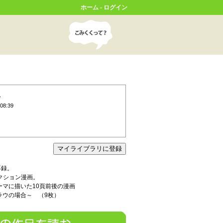
ホーム
-
ログイン
ん
08:39
再録。
ィクション漫画。
マに描いた10頁前後の漫画
ラウの場合～ （9枚）