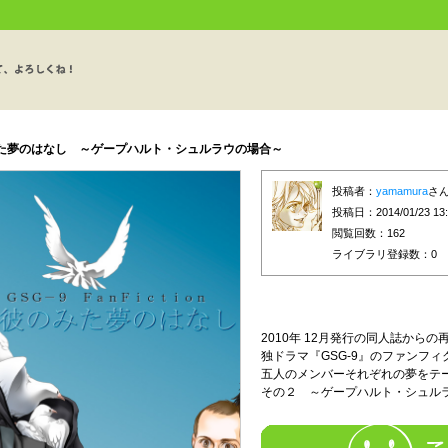
た夢のはなし ～ゲープハルト・シュルラウの場合～
投稿者：
yamamura
さ
投稿日：2014/01/23 13:
閲覧回数：162
ライブラリ登録数：
0
2010年 12月発行の同人誌からの
独ドラマ『GSG-9』のファンフ
五人のメンバーそれぞれの夢をテー
その２ ～ゲープハルト・シュル