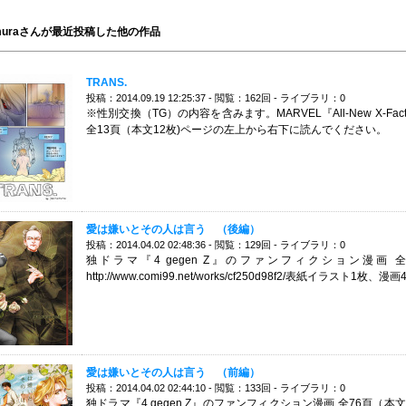
amuraさんが最近投稿した他の作品
TRANS.
投稿：2014.09.19 12:25:37 - 閲覧：162回 - ライブラリ：0
※性別交換（TG）の内容を含みます。MARVEL『All-New X-
全13頁（本文12枚)ページの左上から右下に読んでください。
愛は嫌いとその人は言う （後編）
投稿：2014.04.02 02:48:36 - 閲覧：129回 - ライブラリ：0
独ドラマ『4 gegen Z』のファンフィクション漫画
http://www.comi99.net/works/cf250d98f2/表紙イラ
愛は嫌いとその人は言う （前編）
投稿：2014.04.02 02:44:10 - 閲覧：133回 - ライブラリ：0
独ドラマ『4 gegen Z』のファンフィクション漫画 全76頁（