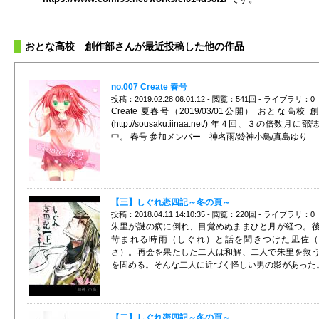
おとな高校 創作部さんが最近投稿した他の作品
no.007 Create 春号
投稿：2019.02.28 06:01:12 - 閲覧：541回 - ライブラリ：0
Create 夏春号（2019/03/01公開） おとな高校 
(http://sousaku.iinaa.net/) 年４回、３の倍数月に
中。 春号 参加メンバー 神名雨/鈴神小鳥/真島ゆり
【三】しぐれ恋四記～冬の頁～
投稿：2018.04.11 14:10:35 - 閲覧：220回 - ライブラリ：0
朱里が謎の病に倒れ、目覚めぬままひと月が経つ。
苛まれる時雨（しぐれ）と話を聞きつけた凪佐（
さ）。再会を果たした二人は和解、二人で朱里を救
を固める。そんな二人に近づく怪しい男の影があった
【二】しぐれ恋四記～冬の頁～