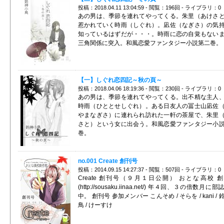
投稿：2018.04.11 13:04:59 - 閲覧：196回 - ライブラリ：0
あの男は、季節を連れてやってくる。朱里（あけさ
惹かれていく時雨（しぐれ）。凪佐（なぎさ）の気
知っているはずだが・・・。時雨に恋の自覚もない
三角関係に突入。和風恋愛ファンタジー小説第二巻。
【一】しぐれ恋四記～秋の頁～
投稿：2018.04.06 18:19:36 - 閲覧：230回 - ライブラリ：0
あの男は、季節を連れてやってくる。出不精な主人
時雨（ひととせしぐれ）。ある日友人の冨士山凪佐
やまなぎさ）に連れられ訪れた一軒の茶屋で、朱里
さと）という女に出会う。和風恋愛ファンタジー小
巻。
no.001 Create 創刊号
投稿：2014.09.15 14:27:37 - 閲覧：507回 - ライブラリ：0
Create 創刊号（９月１日公開） おとな高校 
(http://sousaku.iinaa.net/) 年４回、３の倍数月に
中。 創刊号 参加メンバー こんそめ / そらを / kani /
鳥 / けーすけ