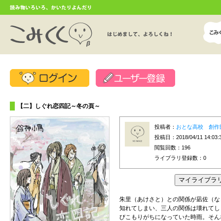
【二】しぐれ恋四記～冬の頁～
投稿者：
おとな高校 創作
投稿日：2018/04/11 14:03:
閲覧回数：196
ライブラリ登録数：
0
朱里（あけさと）との関係が凪佐（な
知れてしまい、三人の関係は壊れてし
びこもりがちになっていた時雨。そん