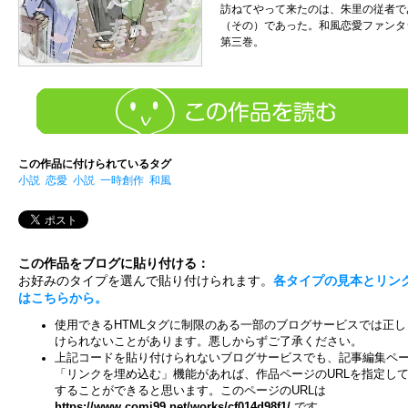
訪ねてやって来たのは、朱里の従者で
（その）であった。和風恋愛ファンタ
第三巻。
この作品に付けられているタグ
小説
恋愛
小説
一時創作
和風
この作品をブログに貼り付ける：
お好みのタイプを選んで貼り付けられます。
各タイプの見本とリン
はこちらから。
使用できるHTMLタグに制限のある一部のブログサービスでは正し
けられないことがあります。悪しからずご了承ください。
上記コードを貼り付けられないブログサービスでも、記事編集ペ
「リンクを埋め込む」機能があれば、作品ページのURLを指定し
することができると思います。このページのURLは
https://www.comi99.net/works/cf014d98f1/
です。