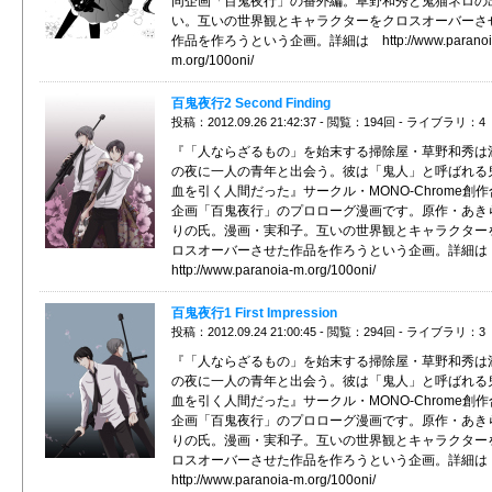
同企画「百鬼夜行」の番外編。草野和秀と鬼猫ネロの
い。互いの世界観とキャラクターをクロスオーバーさ
作品を作ろうという企画。詳細は http://www.paranoi
m.org/100oni/
百鬼夜行2 Second Finding
投稿：2012.09.26 21:42:37 - 閲覧：194回 - ライブラリ：4
『「人ならざるもの」を始末する掃除屋・草野和秀は
の夜に一人の青年と出会う。彼は「鬼人」と呼ばれる
血を引く人間だった』サークル・MONO-Chrome創
企画「百鬼夜行」のプロローグ漫画です。原作・あき
りの氏。漫画・実和子。互いの世界観とキャラクター
ロスオーバーさせた作品を作ろうという企画。詳細
http://www.paranoia-m.org/100oni/
百鬼夜行1 First Impression
投稿：2012.09.24 21:00:45 - 閲覧：294回 - ライブラリ：3
『「人ならざるもの」を始末する掃除屋・草野和秀は
の夜に一人の青年と出会う。彼は「鬼人」と呼ばれる
血を引く人間だった』サークル・MONO-Chrome創
企画「百鬼夜行」のプロローグ漫画です。原作・あき
りの氏。漫画・実和子。互いの世界観とキャラクター
ロスオーバーさせた作品を作ろうという企画。詳細
http://www.paranoia-m.org/100oni/