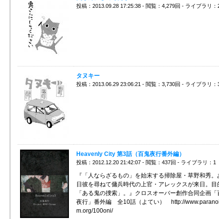
投稿：2013.09.28 17:25:38 - 閲覧：4,279回 - ライブラリ：
タヌキー
投稿：2013.06.29 23:06:21 - 閲覧：3,730回 - ライブラリ：
Heavenly City 第3話（百鬼夜行番外編）
投稿：2012.12.20 21:42:07 - 閲覧：437回 - ライブラリ：1
『「人ならざるもの」を始末する掃除屋・草野和秀。
日彼を尋ねて傭兵時代の上官・アレックスが来日。目
「ある鬼の捜索」。』クロスオーバー創作合同企画「
夜行」番外編 全10話（よてい） http://www.paranoi
m.org/100oni/