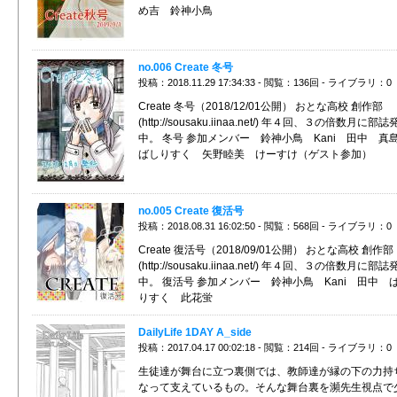
め吉 鈴神小鳥
no.006 Create 冬号
投稿：2018.11.29 17:34:33 - 閲覧：136回 - ライブラリ：0
Create 冬号（2018/12/01公開） おとな高校 創作部
(http://sousaku.iinaa.net/) 年４回、３の倍数月に部
中。 冬号 参加メンバー 鈴神小鳥 Kani 田中 
ばしりすく 矢野睦美 けーすけ（ゲスト参加）
no.005 Create 復活号
投稿：2018.08.31 16:02:50 - 閲覧：568回 - ライブラリ：0
Create 復活号（2018/09/01公開） おとな高校 創作部
(http://sousaku.iinaa.net/) 年４回、３の倍数月に部
中。 復活号 参加メンバー 鈴神小鳥 Kani 田中 
りすく 此花蛍
DailyLife 1DAY A_side
投稿：2017.04.17 00:02:18 - 閲覧：214回 - ライブラリ：0
生徒達が舞台に立つ裏側では、教師達が縁の下の力持
なって支えているもの。そんな舞台裏を瀕先生視点で