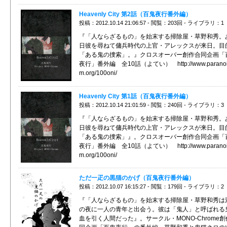
Heavenly City 第2話（百鬼夜行番外編）
投稿：2012.10.14 21:06:57 - 閲覧：203回 - ライブラリ：1
『「人ならざるもの」を始末する掃除屋・草野和秀。
日彼を尋ねて傭兵時代の上官・アレックスが来日。目
「ある鬼の捜索」。』クロスオーバー創作合同企画「
夜行」番外編 全10話（よてい） http://www.paranoi
m.org/100oni/
Heavenly City 第1話（百鬼夜行番外編）
投稿：2012.10.14 21:01:59 - 閲覧：240回 - ライブラリ：3
『「人ならざるもの」を始末する掃除屋・草野和秀。
日彼を尋ねて傭兵時代の上官・アレックスが来日。目
「ある鬼の捜索」』。クロスオーバー創作合同企画「
夜行」番外編 全10話（よてい） http://www.paranoi
m.org/100oni/
ただ一疋の黒猫のかげ（百鬼夜行番外編）
投稿：2012.10.07 16:15:27 - 閲覧：179回 - ライブラリ：2
『「人ならざるもの」を始末する掃除屋・草野和秀は
の夜に一人の青年と出会う。彼は「鬼人」と呼ばれる
血を引く人間だった』。サークル・MONO-Chrome