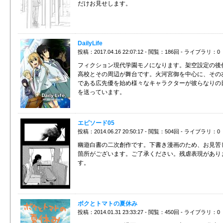
だけお見せします。
DailyLife
投稿：2017.04.16 22:07:12 - 閲覧：186回 - ライブラリ：0
フィクション現代学園モノになります。架空設定の後
高校とその周辺が舞台です。火河宮御を中心に、その
である広先優を始め様々なキャラクターが彼らなりの
を送っています。
エピソード05
投稿：2014.06.27 20:50:17 - 閲覧：504回 - ライブラリ：0
幽遊白書の二次創作です。下書き漫画のため、お見苦
箇所がございます。ご了承ください。残虐表現があり
す。
ボクとトマトの夏休み
投稿：2014.01.31 23:33:27 - 閲覧：450回 - ライブラリ：0