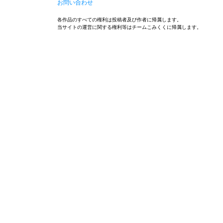
お問い合わせ
各作品のすべての権利は投稿者及び作者に帰属します。
当サイトの運営に関する権利等はチームこみくくに帰属します。