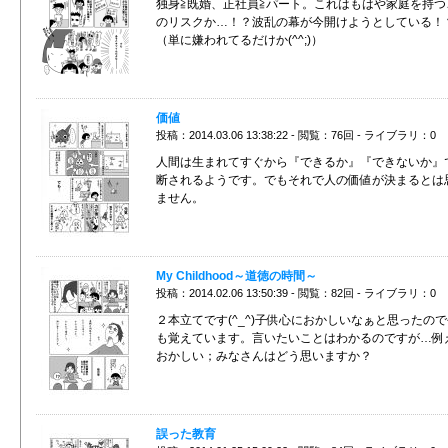
独身≧既婚、正社員≧パート。これはもはや家庭を持つ
のリスクか…！？波乱の幕が今開けようとしている！
（単に嫌われてるだけか(^^;)）
価値
投稿：2014.03.06 13:38:22 - 閲覧：76回 - ライブラリ：0
人間は生まれてすぐから『できるか』『できないか』
断されるようです。でもそれで人の価値が決まるとは
ません。
My Childhood～道徳の時間～
投稿：2014.02.06 13:50:39 - 閲覧：82回 - ライブラリ：0
２本立てです(^_^)子供心におかしいなぁと思ったの
も覚えています。言いたいことはわかるのですが…例
おかしい；みなさんはどう思いますか？
誤った教育