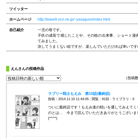
ツイッター
ホームページ
http://www9.ocn.ne.jp/~yasagure/index.html
自己紹介
一児の母です。
子供の成長で感じたことや、その他の出来事、ショート漫
てみました。
決してうまくない絵ですが、楽しんでいただければ幸いです(^
えんさんの投稿作品
（投稿数
ラプリー戦士もえみ 第10話(最終話)
投稿：2014.11.10 11:44:05 - 閲覧：81回 - ライブラリ：0
ついに最終話です！もえみ達の戦いを通してみえてく
のとは… 今まで読んでいただきありがとうございま
(*^^*)