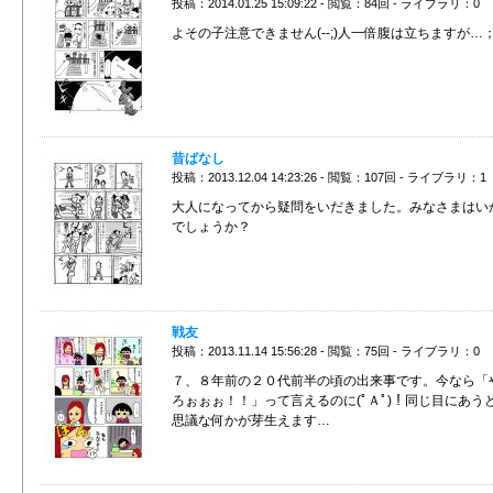
投稿：2014.01.25 15:09:22 - 閲覧：84回 - ライブラリ：0
よその子注意できません(--;)人一倍腹は立ちますが…
昔ばなし
投稿：2013.12.04 14:23:26 - 閲覧：107回 - ライブラリ：1
大人になってから疑問をいだきました。みなさまはい
でしょうか？
戦友
投稿：2013.11.14 15:56:28 - 閲覧：75回 - ライブラリ：0
７、８年前の２０代前半の頃の出来事です。今なら「
ろぉぉぉ！！」って言えるのに(ﾟＡﾟ)！同じ目にあう
思議な何かが芽生えます…