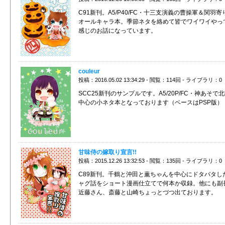
C91新刊。A5/P40/FC・十三支演義の曹操軍＆関羽寄
オールキャラ本。季節ネタを絡めて皆でワイワイやっ
感じのお話になっています。
couleur
投稿：2016.05.02 13:34:29 - 閲覧：114回 - ライブラリ：0
SCC25新刊のサンプルです。A5/20P/FC・神あそで
中心の小ネタ本となっております（ベースはPSP版）
甘味侍の嫁取り宣言!!
投稿：2015.12.26 13:32:53 - 閲覧：135回 - ライブラリ：0
C89新刊。千鶴と沖田と薫ちゃんを中心にドタバタし
ャグ話をショート漫画仕立てで何本か収録。他にも副
近藤さん、斎藤と山崎ちょっとづつ出ております。