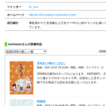
ツイッター
ks_eca
ホームページ
http://tc108.tuzikaze.com/index1.html
自己紹介
薄桜鬼や十三支演義など乙女ゲー中心に絵やマンガを描い
ています。
kurimameさんの投稿作品
（投稿
豆8ぼん!!秋のこばなし
投稿：2017.10.07 15:13:00 - 閲覧：98回 - ライブラリ：0
SPARK12新刊のサンプルになります。A5/P28/FC・
りに遙か３でのオールキャラ本。以前出した豆８シリ
物ですが単品でも読める仕様になっております。
和楽四
投稿：2016.12.26 18:06:30 - 閲覧：105回 - ライブラリ：0